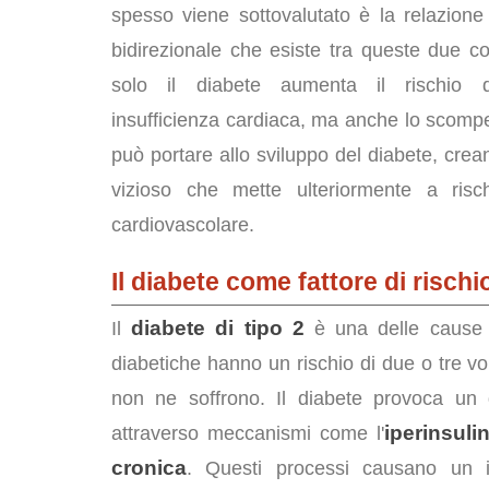
spesso viene sottovalutato è la relazion
bidirezionale che esiste tra queste due c
solo il diabete aumenta il rischio d
insufficienza cardiaca, ma anche lo scomp
può portare allo sviluppo del diabete, crea
vizioso che mette ulteriormente a risc
cardiovascolare.
Il diabete come fattore di risc
diabete di tipo 2
Il
è una delle cause p
diabetiche hanno un rischio di due o tre vo
non ne soffrono. Il diabete provoca un 
iperinsuli
attraverso meccanismi come l'
cronica
. Questi processi causano un i