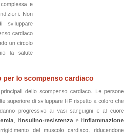
e complessa e
ondizioni. Non
i sviluppare
enso cardiaco
ndo un circolo
hio la salute
hio per lo scompenso cardiaco
rincipali dello scompenso cardiaco. Le persone
lte superiore di sviluppare HF rispetto a coloro che
danno progressivo ai vasi sanguigni e al cuore
nemia
insulino-resistenza
infiammazione
, l'
e l'
rrigidimento del muscolo cardiaco, riducendone