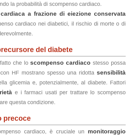
ando la probabilità di scompenso cardiaco.
 cardiaca a frazione di eiezione conservata
so cardiaco nei diabetici, il rischio di morte o di
derevolmente.
ecursore del diabete
scompenso cardiaco
 fatto che lo
stesso possa
sensibilità
nti con HF mostrano spesso una ridotta
la glicemia e, potenzialmente, al diabete. Fattori
rietà
e i farmaci usati per trattare lo scompenso
bare questa condizione.
o precoce
monitoraggio
scompenso cardiaco, è cruciale un