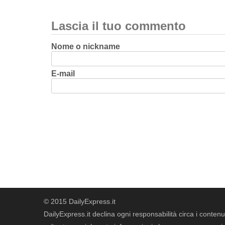
Lascia il tuo commento
Nome o nickname
E-mail
© 2015 DailyExpress.it
DailyExpress.it declina ogni responsabilità circa i contenut