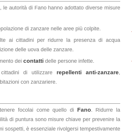
e
, le autorità di Fano hanno adottato diverse misure
opolazione di zanzare nelle aree più colpite.
lte ai cittadini per ridurre la presenza di acqua
izione delle uova delle zanzare.
contatti
amento dei
delle persone infette.
repellenti anti-zanzare
ittadini di utilizzare
,
abitazioni con zanzariere.
Fano
tenere focolai come quello di
. Ridurre la
ilità di puntura sono misure chiave per prevenire la
tomi sospetti, è essenziale rivolgersi tempestivamente