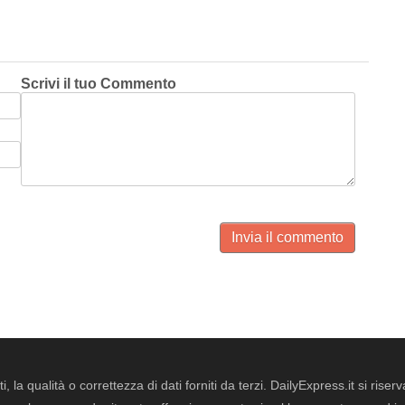
Scrivi il tuo Commento
Invia il commento
i, la qualità o correttezza di dati forniti da terzi. DailyExpress.it si ris