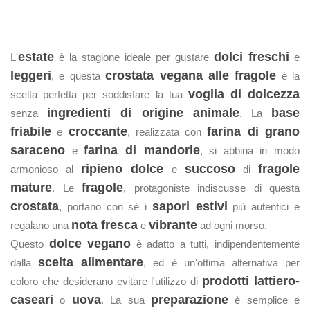
estate
dolci freschi
L'
è la stagione ideale per gustare
e
leggeri
crostata vegana alle fragole
, e questa
è la
voglia di dolcezza
scelta perfetta per soddisfare la tua
ingredienti di origine animale
base
senza
. La
friabile
croccante
farina di grano
e
, realizzata con
saraceno
farina di mandorle
e
, si abbina in modo
ripieno dolce
succoso
fragole
armonioso al
e
di
mature
fragole
. Le
, protagoniste indiscusse di questa
crostata
sapori estivi
, portano con sé i
più autentici e
nota fresca
vibrante
regalano una
e
ad ogni morso.
dolce vegano
Questo
è adatto a tutti, indipendentemente
scelta alimentare
dalla
, ed è un'ottima alternativa per
prodotti lattiero-
coloro che desiderano evitare l'utilizzo di
caseari
uova
preparazione
o
. La sua
è semplice e