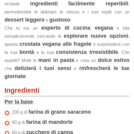
ingredienti facilmente reperibili
richiede
,
permettendoti di deliziare te stesso e i tuoi ospiti con un
dessert leggero
gustoso
e
.
esperto di cucina vegana
Che tu sia un
o stia
esplorare nuove opzioni
semplicemente cercando di
,
crostata vegana alle fragole
questa
ti sorprenderà con
bontà
consistenza irresistibile
la sua
e la sua
. Che
mani in pasta
dolce estivo
aspetti? Metti le
e crea un
delizierà i tuoi sensi
rinfrescherà le tue
che
e
giornate
.
Ingredienti
Per la base
:
farina di grano saraceno
200 g di
farina di mandorle
80 g di
zucchero di canna
60 g di