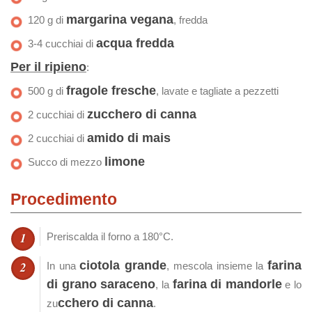
margarina vegana
120 g di
, fredda
acqua fredda
3-4 cucchiai di
Per il ripieno
:
fragole fresche
500 g di
, lavate e tagliate a pezzetti
zucchero di canna
2 cucchiai di
amido di mais
2 cucchiai di
limone
Succo di mezzo
Procedimento
Preriscalda il forno a 180°C.
ciotola grande
farina
In una
, mescola insieme la
di grano saraceno
farina di mandorle
, la
e lo
cchero di canna
zu
.