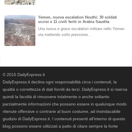
Yemen, nuova escalation Houthi: 30 soldati
uccisi e 11 civili feriti in Arabia Saudita
Una nuova e grave escalation militare nello Yemen
sta mettendo sotto pressione…
© 2015 DailyExpress.it
DailyExpress.it declina ogni responsabilità circa i contenuti, la
qualità o correttezza di dati forniti da terzi. DailyExpress.it si riserva
quindi la facoltà di rimuovere totalmente o anche soltanto
parzialmente informazioni che possano essere in qualunque modo
ritenute offensive o contrarie al buon costume, ad insindacabile
giudizio di DailyExpress.it. I contenuti presenti all'interno di questo
blog possono essere utilizzati a patto di citare sempre la fonte