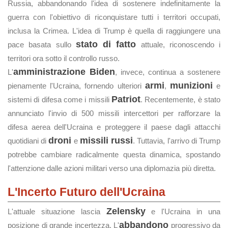
Russia, abbandonando l'idea di sostenere indefinitamente la
guerra con l'obiettivo di riconquistare tutti i territori occupati,
inclusa la Crimea. L'idea di Trump è quella di raggiungere una
stato di fatto
pace basata sullo
attuale, riconoscendo i
territori ora sotto il controllo russo.
amministrazione Biden
L'
, invece, continua a sostenere
armi
munizioni
pienamente l'Ucraina, fornendo ulteriori
,
e
Patriot
sistemi di difesa come i missili
. Recentemente, è stato
annunciato l'invio di 500 missili intercettori per rafforzare la
difesa aerea dell'Ucraina e proteggere il paese dagli attacchi
droni
missili russi
quotidiani di
e
. Tuttavia, l'arrivo di Trump
potrebbe cambiare radicalmente questa dinamica, spostando
l'attenzione dalle azioni militari verso una diplomazia più diretta.
L'Incerto Futuro dell'Ucraina
Zelensky
L'attuale situazione lascia
e l'Ucraina in una
abbandono
posizione di grande incertezza. L'
progressivo da