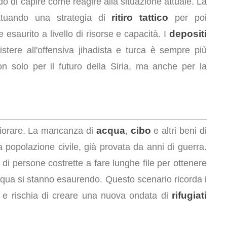
do di capire come reagire alla situazione attuale. La
ritiro tattico
attuando una strategia di
per poi
depositi
 esaurito a livello di risorse e capacità. I
istere all'offensiva jihadista e turca è sempre più
n solo per il futuro della Siria, ma anche per la
acqua
cibo
ggiorare. La mancanza di
,
e altri beni di
popolazione civile, già provata da anni di guerra.
di persone costrette a fare lunghe file per ottenere
cqua si stanno esaurendo. Questo scenario ricorda i
rifugiati
na e rischia di creare una nuova ondata di