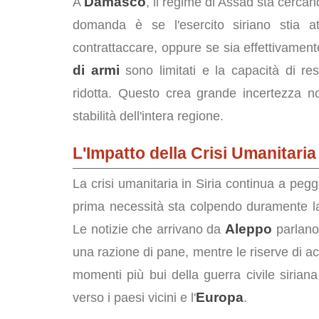
Damasco
A
, il regime di Assad sta cercan
domanda è se l'esercito siriano stia 
contrattaccare, oppure se sia effettivamente
di armi
sono limitati e la capacità di res
ridotta. Questo crea grande incertezza no
stabilità dell'intera regione.
L'Impatto della Crisi Umanitaria
La crisi umanitaria in Siria continua a pe
prima necessità sta colpendo duramente la 
Aleppo
Le notizie che arrivano da
parlano 
una razione di pane, mentre le riserve di a
momenti più bui della guerra civile siria
Europa
verso i paesi vicini e l'
.