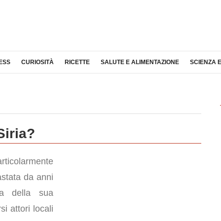
ESS
CURIOSITÀ
RICETTE
SALUTE E ALIMENTAZIONE
SCIENZA 
iria?
articolarmente
astata da anni
ura della sua
si attori locali