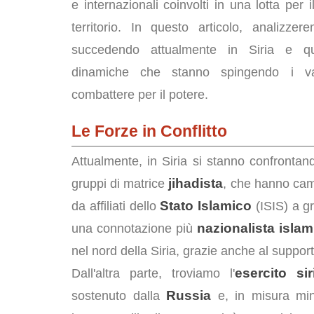
e internazionali coinvolti in una lotta per i
territorio. In questo articolo, analizze
succedendo attualmente in Siria e q
dinamiche che stanno spingendo i va
combattere per il potere.
Le Forze in Conflitto
Attualmente, in Siria si stanno confronta
jihadista
gruppi di matrice
, che hanno camb
Stato Islamico
da affiliati dello
(ISIS) a g
nazionalista islam
una connotazione più
nel nord della Siria, grazie anche al suppor
esercito si
Dall'altra parte, troviamo l'
Russia
sostenuto dalla
e, in misura mino