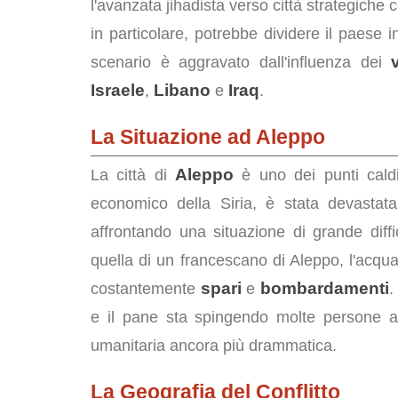
l'avanzata jihadista verso città strategich
in particolare, potrebbe dividere il paese 
scenario è aggravato dall'influenza dei
Israele
Libano
Iraq
,
e
.
La Situazione ad Aleppo
Aleppo
La città di
è uno dei punti caldi 
economico della Siria, è stata devastat
affrontando una situazione di grande diff
quella di un francescano di Aleppo, l'acqu
spari
bombardamenti
costantemente
e
.
e il pane sta spingendo molte persone 
umanitaria ancora più drammatica.
La Geografia del Conflitto