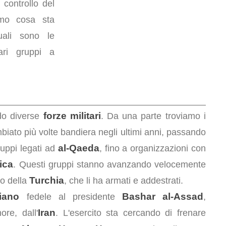
l controllo del
remo cosa sta
uali sono le
ri gruppi a
forze militari
ndo diverse
. Da una parte troviamo i
iato più volte bandiera negli ultimi anni, passando
al-Qaeda
ruppi legati ad
, fino a organizzazioni con
ica
. Questi gruppi stanno avanzando velocemente
Turchia
to della
, che li ha armati e addestrati.
riano
Bashar al-Assad
fedele al presidente
,
Iran
re, dall'
. L'esercito sta cercando di frenare