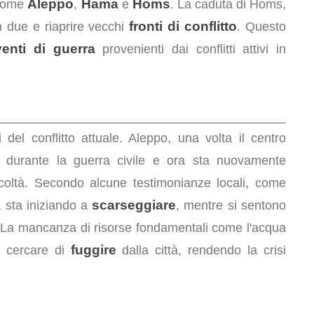
Aleppo
Hama
Homs
e come
,
e
. La caduta di Homs,
fronti di conflitto
in due e riaprire vecchi
. Questo
venti di guerra
provenienti dai conflitti attivi in
del conflitto attuale. Aleppo, una volta il centro
a durante la guerra civile e ora sta nuovamente
icoltà. Secondo alcune testimonianze locali, come
scarseggiare
a sta iniziando a
, mentre si sentono
 La mancanza di risorse fondamentali come l'acqua
fuggire
a cercare di
dalla città, rendendo la crisi