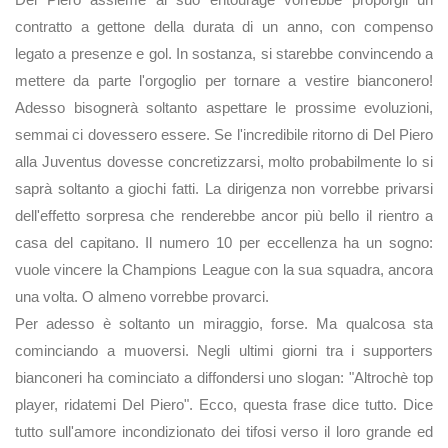
contratto a gettone della durata di un anno, con compenso
legato a presenze e gol. In sostanza, si starebbe convincendo a
mettere da parte l'orgoglio per tornare a vestire bianconero!
Adesso bisognerà soltanto aspettare le prossime evoluzioni,
semmai ci dovessero essere. Se l'incredibile ritorno di Del Piero
alla Juventus dovesse concretizzarsi, molto probabilmente lo si
saprà soltanto a giochi fatti. La dirigenza non vorrebbe privarsi
dell'effetto sorpresa che renderebbe ancor più bello il rientro a
casa del capitano. Il numero 10 per eccellenza ha un sogno:
vuole vincere la Champions League con la sua squadra, ancora
una volta. O almeno vorrebbe provarci.
Per adesso è soltanto un miraggio, forse. Ma qualcosa sta
cominciando a muoversi. Negli ultimi giorni tra i supporters
bianconeri ha cominciato a diffondersi uno slogan: "Altrochè top
player, ridatemi Del Piero". Ecco, questa frase dice tutto. Dice
tutto sull'amore incondizionato dei tifosi verso il loro grande ed