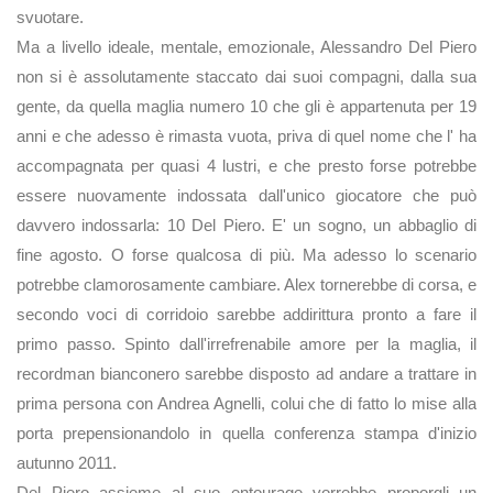
svuotare.
Ma a livello ideale, mentale, emozionale, Alessandro Del Piero
non si è assolutamente staccato dai suoi compagni, dalla sua
gente, da quella maglia numero 10 che gli è appartenuta per 19
anni e che adesso è rimasta vuota, priva di quel nome che l' ha
accompagnata per quasi 4 lustri, e che presto forse potrebbe
essere nuovamente indossata dall'unico giocatore che può
davvero indossarla: 10 Del Piero. E' un sogno, un abbaglio di
fine agosto. O forse qualcosa di più. Ma adesso lo scenario
potrebbe clamorosamente cambiare. Alex tornerebbe di corsa, e
secondo voci di corridoio sarebbe addirittura pronto a fare il
primo passo. Spinto dall'irrefrenabile amore per la maglia, il
recordman bianconero sarebbe disposto ad andare a trattare in
prima persona con Andrea Agnelli, colui che di fatto lo mise alla
porta prepensionandolo in quella conferenza stampa d'inizio
autunno 2011.
Del Piero assieme al suo entourage vorrebbe proporgli un