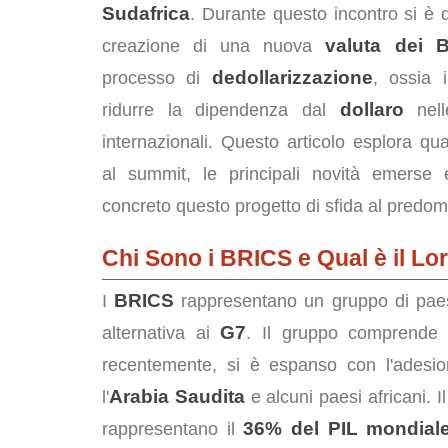
Sudafrica
. Durante questo incontro si è 
valuta dei 
creazione di una nuova
dedollarizzazione
processo di
, ossia i
dollaro
ridurre la dipendenza dal
nell
internazionali. Questo articolo esplora q
al summit, le principali novità emerse
concreto questo progetto di sfida al predomi
Chi Sono i BRICS e Qual è il Lo
BRICS
I
rappresentano un gruppo di paes
G7
alternativa ai
. Il gruppo comprend
recentemente, si è espanso con l'adesio
Arabia Saudita
l'
e alcuni paesi africani. 
36% del PIL mondial
rappresentano il