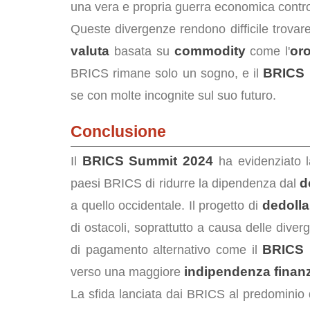
una vera e propria guerra economica contro
Queste divergenze rendono difficile trova
valuta
commodity
or
basata su
come l'
BRICS 
BRICS rimane solo un sogno, e il
se con molte incognite sul suo futuro.
Conclusione
BRICS Summit 2024
Il
ha evidenziato l
d
paesi BRICS di ridurre la dipendenza dal
dedolla
a quello occidentale. Il progetto di
di ostacoli, soprattutto a causa delle dive
BRICS 
di pagamento alternativo come il
indipendenza finanz
verso una maggiore
La sfida lanciata dai BRICS al predominio d