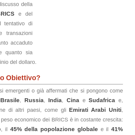
discusso della
BRICS
e del
l tentativo di
e transazioni
uanto accaduto
 e quanto sia
nio del dollaro.
ro Obiettivo?
i emergenti o già affermati che si pongono come
Brasile
Russia
India
Cina
Sudafrica
e
,
,
,
e
e,
Emirati Arabi Uniti
ne di altri paesi, come gli
,
Il peso economico dei BRICS è in costante crescita:
e
45% della popolazione globale
41%
, il
e il