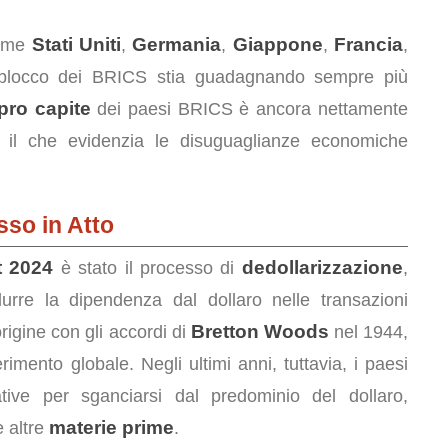
Stati Uniti
Germania
Giappone
Francia
come
,
,
,
,
 blocco dei BRICS stia guadagnando sempre più
pro capite
dei paesi BRICS è ancora nettamente
7, il che evidenzia le disuguaglianze economiche
sso in Atto
 2024
dedollarizzazione
è stato il processo di
,
durre la dipendenza dal dollaro nelle transazioni
Bretton Woods
igine con gli accordi di
nel 1944,
rimento globale. Negli ultimi anni, tuttavia, i paesi
ive per sganciarsi dal predominio del dollaro,
materie prime
 altre
.