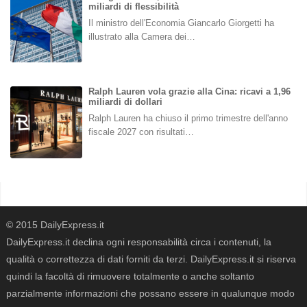
miliardi di flessibilità
Il ministro dell'Economia Giancarlo Giorgetti ha
illustrato alla Camera dei…
Ralph Lauren vola grazie alla Cina: ricavi a 1,96
miliardi di dollari
Ralph Lauren ha chiuso il primo trimestre dell'anno
fiscale 2027 con risultati…
© 2015 DailyExpress.it
DailyExpress.it declina ogni responsabilità circa i contenuti, la
qualità o correttezza di dati forniti da terzi. DailyExpress.it si riserva
quindi la facoltà di rimuovere totalmente o anche soltanto
parzialmente informazioni che possano essere in qualunque modo