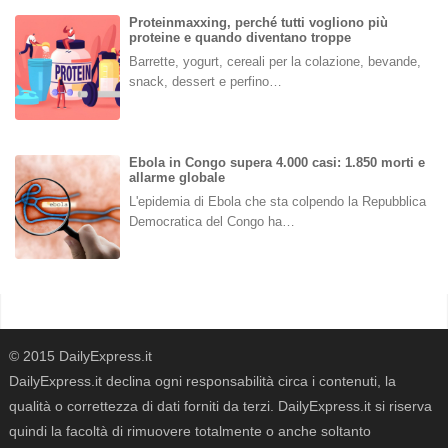
Proteinmaxxing, perché tutti vogliono più
proteine e quando diventano troppe
Barrette, yogurt, cereali per la colazione, bevande,
snack, dessert e perfino…
Ebola in Congo supera 4.000 casi: 1.850 morti e
allarme globale
L'epidemia di Ebola che sta colpendo la Repubblica
Democratica del Congo ha…
© 2015 DailyExpress.it
DailyExpress.it declina ogni responsabilità circa i contenuti, la
qualità o correttezza di dati forniti da terzi. DailyExpress.it si riserva
quindi la facoltà di rimuovere totalmente o anche soltanto