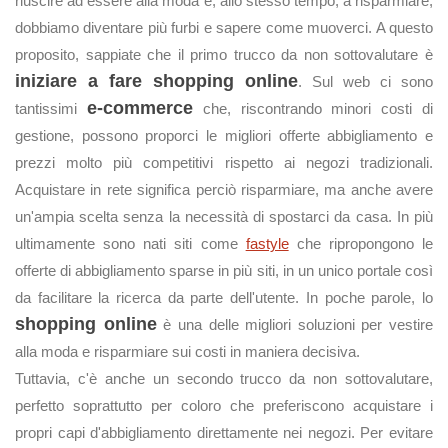
riuscire ad essere alla moda e, allo stesso tempo, a risparmiare,
dobbiamo diventare più furbi e sapere come muoverci. A questo
proposito, sappiate che il primo trucco da non sottovalutare è
iniziare a fare shopping online
. Sul web ci sono
e-commerce
tantissimi
che, riscontrando minori costi di
gestione, possono proporci le migliori offerte abbigliamento e
prezzi molto più competitivi rispetto ai negozi tradizionali.
Acquistare in rete significa perciò risparmiare, ma anche avere
un'ampia scelta senza la necessità di spostarci da casa. In più
ultimamente sono nati siti come
fastyle
che ripropongono le
offerte di abbigliamento sparse in più siti, in un unico portale così
da facilitare la ricerca da parte dell'utente. In poche parole, lo
shopping online
è una delle migliori soluzioni per vestire
alla moda e risparmiare sui costi in maniera decisiva.
Tuttavia, c'è anche un secondo trucco da non sottovalutare,
perfetto soprattutto per coloro che preferiscono acquistare i
propri capi d'abbigliamento direttamente nei negozi. Per evitare