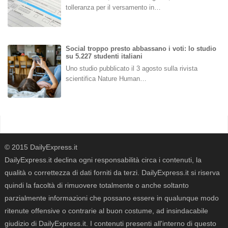
tolleranza per il versamento in…
Social troppo presto abbassano i voti: lo studio
su 5.227 studenti italiani
Uno studio pubblicato il 3 agosto sulla rivista
scientifica Nature Human…
© 2015 DailyExpress.it
DailyExpress.it declina ogni responsabilità circa i contenuti, la
qualità o correttezza di dati forniti da terzi. DailyExpress.it si riserva
quindi la facoltà di rimuovere totalmente o anche soltanto
parzialmente informazioni che possano essere in qualunque modo
ritenute offensive o contrarie al buon costume, ad insindacabile
giudizio di DailyExpress.it. I contenuti presenti all'interno di questo