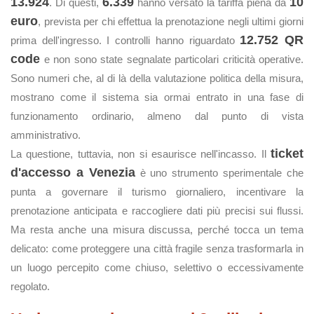
13.924
6.339
10
. Di questi,
hanno versato la tariffa piena da
euro
, prevista per chi effettua la prenotazione negli ultimi giorni
12.752 QR
prima dell'ingresso. I controlli hanno riguardato
code
e non sono state segnalate particolari criticità operative.
Sono numeri che, al di là della valutazione politica della misura,
mostrano come il sistema sia ormai entrato in una fase di
funzionamento ordinario, almeno dal punto di vista
amministrativo.
ticket
La questione, tuttavia, non si esaurisce nell'incasso. Il
d'accesso a Venezia
è uno strumento sperimentale che
punta a governare il turismo giornaliero, incentivare la
prenotazione anticipata e raccogliere dati più precisi sui flussi.
Ma resta anche una misura discussa, perché tocca un tema
delicato: come proteggere una città fragile senza trasformarla in
un luogo percepito come chiuso, selettivo o eccessivamente
regolato.