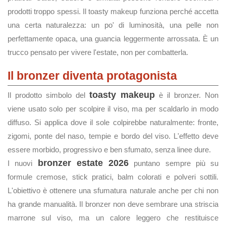
prodotti troppo spessi. Il toasty makeup funziona perché accetta
una certa naturalezza: un po' di luminosità, una pelle non
perfettamente opaca, una guancia leggermente arrossata. È un
trucco pensato per vivere l'estate, non per combatterla.
Il bronzer diventa protagonista
toasty makeup
Il prodotto simbolo del
è il bronzer. Non
viene usato solo per scolpire il viso, ma per scaldarlo in modo
diffuso. Si applica dove il sole colpirebbe naturalmente: fronte,
zigomi, ponte del naso, tempie e bordo del viso. L'effetto deve
essere morbido, progressivo e ben sfumato, senza linee dure.
bronzer estate 2026
I nuovi
puntano sempre più su
formule cremose, stick pratici, balm colorati e polveri sottili.
L'obiettivo è ottenere una sfumatura naturale anche per chi non
ha grande manualità. Il bronzer non deve sembrare una striscia
marrone sul viso, ma un calore leggero che restituisce