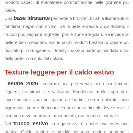
prodotti capaci di mantenere comfort anche nelle giornate più
calde.
base idratante
Una
permette a bronzer, blush e illuminanti di
fondersi meglio con il viso. Se la pelle è secca o disidratata, il
trucco può segnare rughette, pori e zone irregolari. Se invece la
pelle è ben preparata, anche pochi prodotti bastano a creare un
risultato più omogeneo. Il toasty makeup parte quindi dalla cura
della pelle, non solo dal colore.
Texture leggere per il caldo estivo
estate 2026
L'
conferma una preferenza netta per texture
leggere, traspiranti e stratificabili. Fondotinta molto coprenti e
ciprie pesanti lasciano spazio a skin tint, creme colorate, sieri
pigmentati, primer illuminanti e correttori usati solo dove serve. Il
viso non deve sembrare mascherato, ma fresco e naturale.
trucco estivo
Nel
, la leggerezza è anche una questione
pratica. Caldo, sudore e umidità possono rendere scomodi i