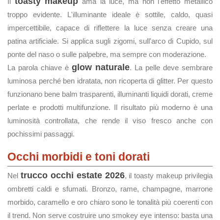
toasty makeup
Il
ama la luce, ma non l'effetto metallico
troppo evidente. L'illuminante ideale è sottile, caldo, quasi
impercettibile, capace di riflettere la luce senza creare una
patina artificiale. Si applica sugli zigomi, sull'arco di Cupido, sul
ponte del naso o sulle palpebre, ma sempre con moderazione.
glow naturale
La parola chiave è
. La pelle deve sembrare
luminosa perché ben idratata, non ricoperta di glitter. Per questo
funzionano bene balm trasparenti, illuminanti liquidi dorati, creme
perlate e prodotti multifunzione. Il risultato più moderno è una
luminosità controllata, che rende il viso fresco anche con
pochissimi passaggi.
Occhi morbidi e toni dorati
trucco occhi estate 2026
Nel
, il toasty makeup privilegia
ombretti caldi e sfumati. Bronzo, rame, champagne, marrone
morbido, caramello e oro chiaro sono le tonalità più coerenti con
il trend. Non serve costruire uno smokey eye intenso: basta una