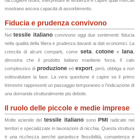
raccogliere ordini, interpretare le tendenze e capire quali mercati
mostrano ancora capacità di assorbimento.
Fiducia e prudenza convivono
tessile italiano
Nel
convivono oggi due sentimenti: fiducia
nella qualità della filiera e prudenza davanti ai dati economici. La
seta
cotone
lana
crescita di alcuni comparti, come
,
e
,
dimostra che il prodotto italiano mantiene forza. Il calo
produzione
export
complessivo di
ed
, però, obbliga a non
sottovalutare la fase. La vera questione è capire se il primo
trimestre rappresenti un passaggio temporaneo o l'indicazione di
una domanda strutturalmente più debole.
Il ruolo delle piccole e medie imprese
tessile italiano
PMI
Molte aziende del
sono
radicate nei
territori e specializzate in lavorazioni di nicchia. Questa struttura
è una ricchezza perché garantisce flessibilità, competenza e