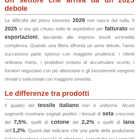
Un settore che arriva da un 2025
debole
2026
La difficoltà del primo trimestre
non nasce dal nulla. Il
2025
fatturato
si era già chiuso sotto le aspettative per
ed
esportazioni
, lasciando alle imprese tessili un'eredità
complessa. Quando una filiera affronta un anno debole, l'anno
successivo parte spesso con maggiore prudenza: i clienti
ordinano meno, i produttori evitano di accumulare scorte, i
fornitori negoziano con più attenzione e gli investimenti vengono
rinviati o selezionati con maggiore severità.
Le differenze tra prodotti
tessile italiano
Il quadro del
non è uniforme. Alcuni
seta
segmenti mostrano segnali positivi: i tessuti di
crescono
7,5%
cotone
2,2%
lana
del
, quelli di
del
e quelli di
1,2%
dell'
. Questi dati indicano che una parte della produzione
italiana mantiene capacità di attrazione, soprattutto nei segmenti