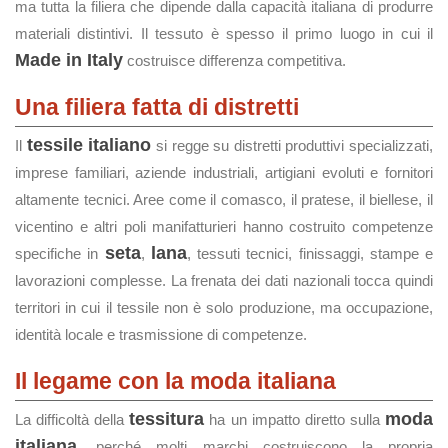
ma tutta la filiera che dipende dalla capacità italiana di produrre
materiali distintivi. Il tessuto è spesso il primo luogo in cui il
Made in Italy
costruisce differenza competitiva.
Una filiera fatta di distretti
tessile italiano
Il
si regge su distretti produttivi specializzati,
imprese familiari, aziende industriali, artigiani evoluti e fornitori
altamente tecnici. Aree come il comasco, il pratese, il biellese, il
vicentino e altri poli manifatturieri hanno costruito competenze
seta
lana
specifiche in
,
, tessuti tecnici, finissaggi, stampe e
lavorazioni complesse. La frenata dei dati nazionali tocca quindi
territori in cui il tessile non è solo produzione, ma occupazione,
identità locale e trasmissione di competenze.
Il legame con la moda italiana
tessitura
moda
La difficoltà della
ha un impatto diretto sulla
italiana
, perché molti marchi costruiscono la propria