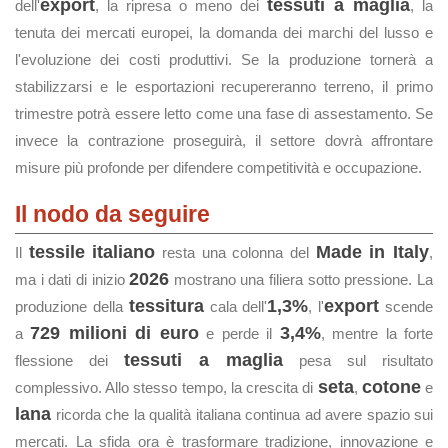
export
tessuti a maglia
dell'
, la ripresa o meno dei
, la
tenuta dei mercati europei, la domanda dei marchi del lusso e
l'evoluzione dei costi produttivi. Se la produzione tornerà a
stabilizzarsi e le esportazioni recupereranno terreno, il primo
trimestre potrà essere letto come una fase di assestamento. Se
invece la contrazione proseguirà, il settore dovrà affrontare
misure più profonde per difendere competitività e occupazione.
Il nodo da seguire
tessile italiano
Made in Italy
Il
resta una colonna del
,
2026
ma i dati di inizio
mostrano una filiera sotto pressione. La
tessitura
1,3%
export
produzione della
cala dell'
, l'
scende
729 milioni di euro
3,4%
a
e perde il
, mentre la forte
tessuti a maglia
flessione dei
pesa sul risultato
seta
cotone
complessivo. Allo stesso tempo, la crescita di
,
e
lana
ricorda che la qualità italiana continua ad avere spazio sui
mercati. La sfida ora è trasformare tradizione, innovazione e