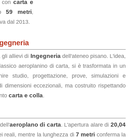
carta e
e con
59 metri
lo
,
va dal 2013.
ngegneria
Ingegneria
gli allievi di
dell'ateneo pisano. L'idea,
lassico aeroplanino di carta, si è trasformata in un
re studio, progettazione, prove, simulazioni e
 di dimensioni eccezionali, ma costruito rispettando
carta e colla
anto
.
aeroplano di carta
20,04
dell'
. L'apertura alare di
7 metri
ei reali, mentre la lunghezza di
conferma la