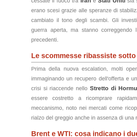
Iran
Stati Uniti
cessate il fuoco tra
e
sia 
erano scesi grazie alle speranze di stabiliz
cambiato il tono degli scambi. Gli inve
guerra aperta, ma stanno correggendo l'
precedenti.
Le scommesse ribassiste sotto
Prima della nuova escalation, molti op
immaginando un recupero dell'offerta e u
Stretto di Horm
crisi si riaccende nello
essere costretto a ricomprare rapidame
meccanismo, noto nei mercati come ricopert
rialzo del greggio anche in assenza di una r
Brent e WTI: cosa indicano i due