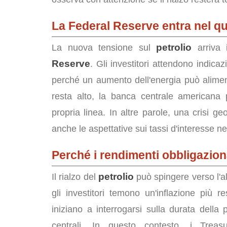
La Federal Reserve entra nel q
petrolio
La nuova tensione sul
arriva 
Reserve
. Gli investitori attendono indicaz
perché un aumento dell'energia può aliment
resta alto, la banca centrale americana
propria linea. In altre parole, una crisi ge
anche le aspettative sui tassi d'interesse neg
Perché i rendimenti obbligazion
petrolio
Il rialzo del
può spingere verso l'alt
gli investitori temono un'inflazione più r
iniziano a interrogarsi sulla durata della
centrali. In questo contesto, i Trea