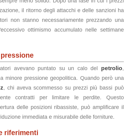
sempre meno solido. Dopo una fase in cui i prezzi
zazione, il ritorno degli attacchi e delle sanzioni ha
stitori non stanno necessariamente prezzando una
eccessivo ottimismo accumulato nelle settimane
 pressione
petrolio
eratori avevano puntato su un calo del
,
na minore pressione geopolitica. Quando però una
uz
, chi aveva scommesso su prezzi più bassi può
nte contratti per limitare le perdite. Questo
ura delle posizioni ribassiste, può amplificare il
iduzione immediata e misurabile delle forniture.
 riferimenti