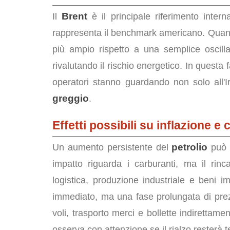
Brent
Il
è il principale riferimento intern
rappresenta il benchmark americano. Quand
più ampio rispetto a una semplice oscilla
rivalutando il rischio energetico. In questa f
operatori stanno guardando non solo all'Ira
greggio
.
Effetti possibili su inflazione 
petrolio
Un aumento persistente del
può a
impatto riguarda i carburanti, ma il rinca
logistica, produzione industriale e beni i
immediato, ma una fase prolungata di prezz
voli, trasporto merci e bollette indirettame
osserva con attenzione se il rialzo resterà 