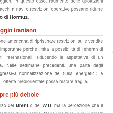
ggiori. In questo caso, l'aumento delle quotazioni
ttacchi a navi o restrizioni operative possano ridurre
to di Hormuz
.
reggio iraniano
ne americana di ripristinare restrizioni sulle vendite
mportante perché limita la possibilità di Teheran di
 internazionali, riducendo le aspettative di un
rea. Nelle settimane precedenti, una parte degli
essiva normalizzazione dei flussi energetici; la
 l'offerta mediorientale possa restare fragile.
pre più debole
Brent
WTI
alzo del
o del
, ma la percezione che il