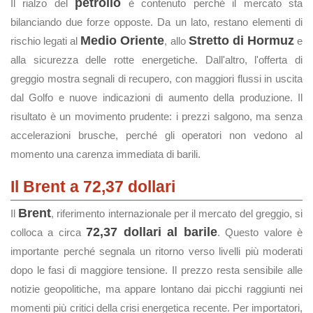
petrolio
Il rialzo del
è contenuto perché il mercato sta
bilanciando due forze opposte. Da un lato, restano elementi di
Medio Oriente
Stretto di Hormuz
rischio legati al
, allo
e
alla sicurezza delle rotte energetiche. Dall'altro, l'offerta di
greggio mostra segnali di recupero, con maggiori flussi in uscita
dal Golfo e nuove indicazioni di aumento della produzione. Il
risultato è un movimento prudente: i prezzi salgono, ma senza
accelerazioni brusche, perché gli operatori non vedono al
momento una carenza immediata di barili.
Il Brent a 72,37 dollari
Brent
Il
, riferimento internazionale per il mercato del greggio, si
72,37 dollari al barile
colloca a circa
. Questo valore è
importante perché segnala un ritorno verso livelli più moderati
dopo le fasi di maggiore tensione. Il prezzo resta sensibile alle
notizie geopolitiche, ma appare lontano dai picchi raggiunti nei
momenti più critici della crisi energetica recente. Per importatori,