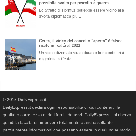
possibile svolta per petrolio e guerra
Lo Stretto di Hormuz potrebbe essere vicino alla
svolta diplomatica più…
Ceuta, il video del cancello "aperto" è falso:
risale in realtà al 2021
Un video diventato virale durante la recente crisi
migratoria a Ceuta,…
© 2015 DailyExpress.it
DailyExpress.it declina ogni responsabilità circa i contenuti, la
qualità o correttezza di dati forniti da terzi. DailyExpress.it si riserva
quindi la facoltà di rimuovere totalmente o anche soltanto
parzialmente informazioni che possano essere in qualunque modo