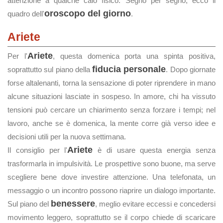
attenzione a qualche calo fisico. Segno per segno, ecco il
oroscopo del giorno
quadro dell'
.
Ariete
Ariete
Per l'
, questa domenica porta una spinta positiva,
fiducia personale
soprattutto sul piano della
. Dopo giornate
forse altalenanti, torna la sensazione di poter riprendere in mano
alcune situazioni lasciate in sospeso. In amore, chi ha vissuto
tensioni può cercare un chiarimento senza forzare i tempi; nel
lavoro, anche se è domenica, la mente corre già verso idee e
decisioni utili per la nuova settimana.
Ariete
Il consiglio per l'
è di usare questa energia senza
trasformarla in impulsività. Le prospettive sono buone, ma serve
scegliere bene dove investire attenzione. Una telefonata, un
messaggio o un incontro possono riaprire un dialogo importante.
benessere
Sul piano del
, meglio evitare eccessi e concedersi
movimento leggero, soprattutto se il corpo chiede di scaricare