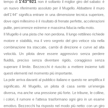
1'43"921
tempo di
non è soltanto il miglior giro del sabato: è
un nuovo riferimento assoluto per il Mugello. Abbattere il muro
dell'1'44" significa entrare in una dimensione tecnica superiore,
dove ogni millesimo è il risultato di frenate perfette, accelerazioni
pulite, percorrenze estreme e massima fiducia nella moto.
Il Mugello è una pista che non perdona. Il lungo rettilineo richiede
motore e stabilità, ma il vero segreto del giro veloce sta nella
combinazione tra staccate, cambi di direzione e curve ad alta
velocità. Un pilota deve essere aggressivo senza perdere
fluidità, preciso senza diventare rigido, coraggioso senza
superare il limite. Bezzecchi è riuscito a mettere insieme tutti
questi elementi nel momento più importante.
La pole arriva davanti al pubblico italiano e questo ne amplifica il
significato. Al Mugello, un pilota di casa sente un'energia
diversa, ma anche una pressione più forte. Le tribune, le colline,
i colori, il rumore e l'attesa trasformano ogni giro in un esame
emotivo. Bezzecchi ha risposto nel modo più netto: con un giro