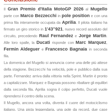
Gran Premio d'Italia MotoGP 2026
Mugello
Il
al
Marco Bezzecchi
pole position
parte con
in
e con una
Aprilia
prima fila interamente occupata da
. Il pilota italiano ha
1'43"921
firmato un giro storico in
, nuovo record assoluto del
Raul Fernandez
Jorge Martin
circuito, precedendo
e
.
Ducati
Marc Marquez
Alle loro spalle, la
risponde con
,
Fermin Aldeguer
Francesco Bagnaia
e
in seconda
fila.
La domenica del Mugello si annuncia come una delle più attese
della stagione. Bezzecchi ha velocità, pole e pubblico dalla sua
parte. Fernandez arriva dalla vittoria nella Sprint. Martin è pronto
a capitalizzare. Marquez e Bagnaia possono ribaltare gli equilibri
dalla seconda fila. Aprilia sogna il colpo perfetto, Ducati vuole
riprendersi il centro della scena.
Il Mugello, ancora una volta, diventa il cuore del motociclismo
italiano. Una pista leggendaria, una pole da record, due case