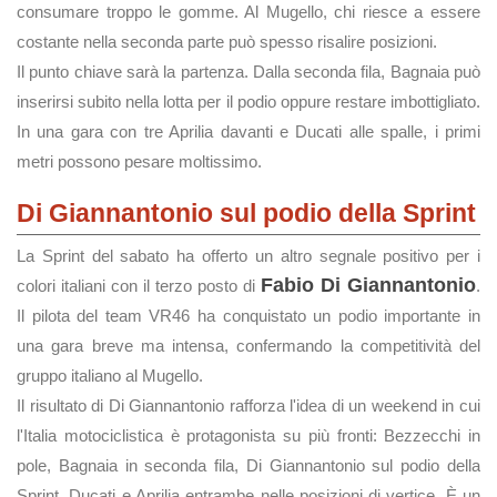
consumare troppo le gomme. Al Mugello, chi riesce a essere
costante nella seconda parte può spesso risalire posizioni.
Il punto chiave sarà la partenza. Dalla seconda fila, Bagnaia può
inserirsi subito nella lotta per il podio oppure restare imbottigliato.
In una gara con tre Aprilia davanti e Ducati alle spalle, i primi
metri possono pesare moltissimo.
Di Giannantonio sul podio della Sprint
La Sprint del sabato ha offerto un altro segnale positivo per i
Fabio Di Giannantonio
colori italiani con il terzo posto di
.
Il pilota del team VR46 ha conquistato un podio importante in
una gara breve ma intensa, confermando la competitività del
gruppo italiano al Mugello.
Il risultato di Di Giannantonio rafforza l'idea di un weekend in cui
l'Italia motociclistica è protagonista su più fronti: Bezzecchi in
pole, Bagnaia in seconda fila, Di Giannantonio sul podio della
Sprint, Ducati e Aprilia entrambe nelle posizioni di vertice. È un