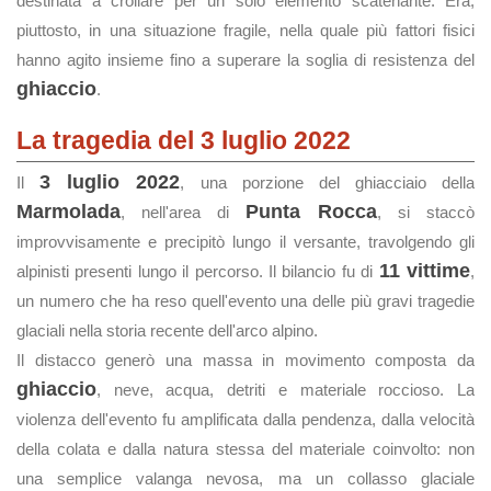
destinata a crollare per un solo elemento scatenante. Era,
piuttosto, in una situazione fragile, nella quale più fattori fisici
hanno agito insieme fino a superare la soglia di resistenza del
ghiaccio
.
La tragedia del 3 luglio 2022
3 luglio 2022
Il
, una porzione del ghiacciaio della
Marmolada
Punta Rocca
, nell'area di
, si staccò
improvvisamente e precipitò lungo il versante, travolgendo gli
11 vittime
alpinisti presenti lungo il percorso. Il bilancio fu di
,
un numero che ha reso quell'evento una delle più gravi tragedie
glaciali nella storia recente dell'arco alpino.
Il distacco generò una massa in movimento composta da
ghiaccio
, neve, acqua, detriti e materiale roccioso. La
violenza dell'evento fu amplificata dalla pendenza, dalla velocità
della colata e dalla natura stessa del materiale coinvolto: non
una semplice valanga nevosa, ma un collasso glaciale