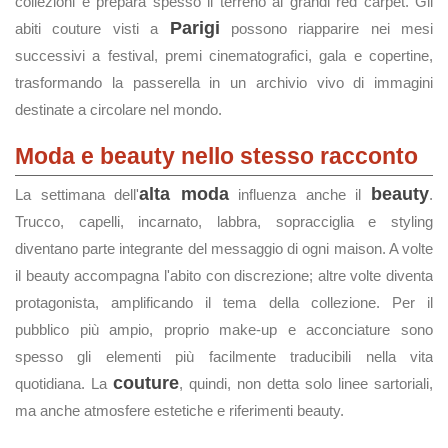
collezioni e prepara spesso il terreno ai grandi red carpet. Gli
Parigi
abiti couture visti a
possono riapparire nei mesi
successivi a festival, premi cinematografici, gala e copertine,
trasformando la passerella in un archivio vivo di immagini
destinate a circolare nel mondo.
Moda e beauty nello stesso racconto
alta moda
beauty
La settimana dell'
influenza anche il
.
Trucco, capelli, incarnato, labbra, sopracciglia e styling
diventano parte integrante del messaggio di ogni maison. A volte
il beauty accompagna l'abito con discrezione; altre volte diventa
protagonista, amplificando il tema della collezione. Per il
pubblico più ampio, proprio make-up e acconciature sono
spesso gli elementi più facilmente traducibili nella vita
couture
quotidiana. La
, quindi, non detta solo linee sartoriali,
ma anche atmosfere estetiche e riferimenti beauty.