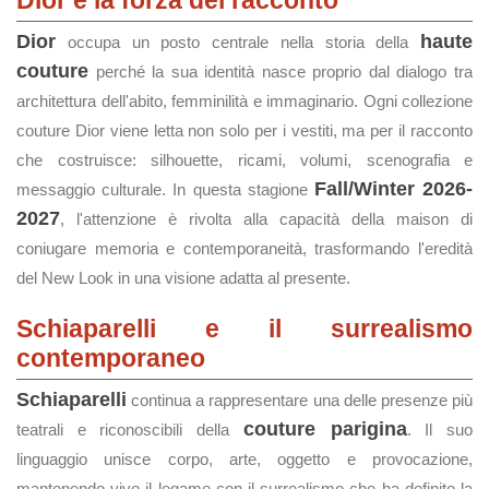
Dior e la forza del racconto
Dior
haute
occupa un posto centrale nella storia della
couture
perché la sua identità nasce proprio dal dialogo tra
architettura dell'abito, femminilità e immaginario. Ogni collezione
couture Dior viene letta non solo per i vestiti, ma per il racconto
che costruisce: silhouette, ricami, volumi, scenografia e
Fall/Winter 2026-
messaggio culturale. In questa stagione
2027
, l'attenzione è rivolta alla capacità della maison di
coniugare memoria e contemporaneità, trasformando l'eredità
del New Look in una visione adatta al presente.
Schiaparelli e il surrealismo
contemporaneo
Schiaparelli
continua a rappresentare una delle presenze più
couture parigina
teatrali e riconoscibili della
. Il suo
linguaggio unisce corpo, arte, oggetto e provocazione,
mantenendo vivo il legame con il surrealismo che ha definito la