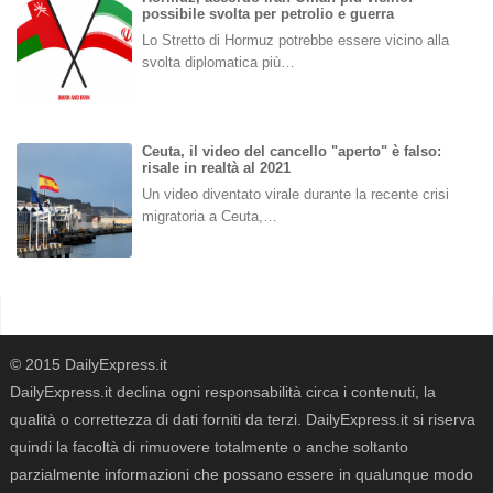
possibile svolta per petrolio e guerra
Lo Stretto di Hormuz potrebbe essere vicino alla
svolta diplomatica più…
Ceuta, il video del cancello "aperto" è falso:
risale in realtà al 2021
Un video diventato virale durante la recente crisi
migratoria a Ceuta,…
© 2015 DailyExpress.it
DailyExpress.it declina ogni responsabilità circa i contenuti, la
qualità o correttezza di dati forniti da terzi. DailyExpress.it si riserva
quindi la facoltà di rimuovere totalmente o anche soltanto
parzialmente informazioni che possano essere in qualunque modo