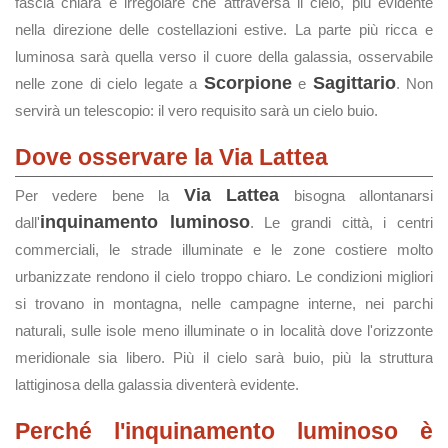
fascia chiara e irregolare che attraversa il cielo, più evidente
nella direzione delle costellazioni estive. La parte più ricca e
luminosa sarà quella verso il cuore della galassia, osservabile
Scorpione
Sagittario
nelle zone di cielo legate a
e
. Non
servirà un telescopio: il vero requisito sarà un cielo buio.
Dove osservare la Via Lattea
Via Lattea
Per vedere bene la
bisogna allontanarsi
inquinamento luminoso
dall'
. Le grandi città, i centri
commerciali, le strade illuminate e le zone costiere molto
urbanizzate rendono il cielo troppo chiaro. Le condizioni migliori
si trovano in montagna, nelle campagne interne, nei parchi
naturali, sulle isole meno illuminate o in località dove l'orizzonte
meridionale sia libero. Più il cielo sarà buio, più la struttura
lattiginosa della galassia diventerà evidente.
Perché l'inquinamento luminoso è