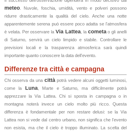
Il successo dell'osservazione dipenderà in modo decisivo dal
meteo
. Nuvole, foschia, umidità, vento e polveri possono
ridurre drasticamente la qualità del cielo. Anche una notte
apparentemente serena può essere poco adatta se l'atmosfera
Via Lattea
cometa
è velata. Per osservare la
, la
o gli anelli
di Saturno, servirà un cielo limpido e stabile. Controllare le
previsioni locali e la trasparenza atmosferica sarà quindi
importante quanto conoscere la data dell'evento.
Differenze tra città e campagna
città
Chi osserva da una
potrà vedere alcuni oggetti luminosi,
Luna
come la
, Marte e Saturno, ma difficilmente potrà
apprezzare la Via Lattea. Chi si sposta in campagna o in
montagna noterà invece un cielo molto più ricco. Questa
differenza è fondamentale per non restare delusi: se la Via
Lattea non si vede dal centro urbano, non significa che l'evento
non esista, ma che il cielo è troppo illuminato. La scelta del