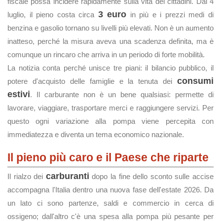
fiscale possa incidere rapidamente sulla vita dei cittadini. Dal 4
3 euro
luglio, il pieno costa circa
in più e i prezzi medi di
benzina e gasolio tornano su livelli più elevati. Non è un aumento
inatteso, perché la misura aveva una scadenza definita, ma è
comunque un rincaro che arriva in un periodo di forte mobilità.
La notizia conta perché unisce tre piani: il bilancio pubblico, il
consumi
potere d'acquisto delle famiglie e la tenuta dei
estivi
. Il carburante non è un bene qualsiasi: permette di
lavorare, viaggiare, trasportare merci e raggiungere servizi. Per
questo ogni variazione alla pompa viene percepita con
immediatezza e diventa un tema economico nazionale.
Il pieno più caro e il Paese che riparte
carburanti
Il rialzo dei
dopo la fine dello sconto sulle accise
accompagna l'Italia dentro una nuova fase dell'estate 2026. Da
un lato ci sono partenze, saldi e commercio in cerca di
ossigeno; dall'altro c'è una spesa alla pompa più pesante per