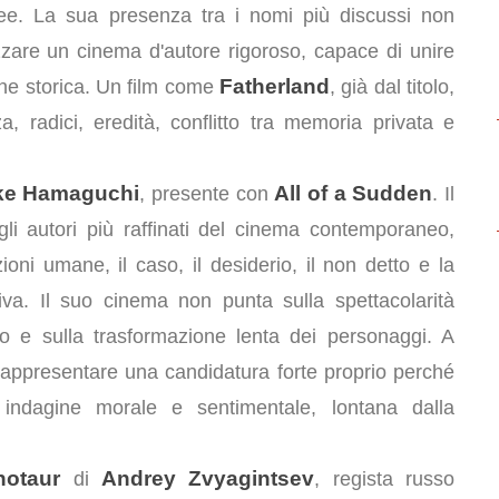
ropee. La sua presenza tra i nomi più discussi non
zare un cinema d'autore rigoroso, capace di unire
Fatherland
ione storica. Un film come
, già dal titolo,
a, radici, eredità, conflitto tra memoria privata e
ke Hamaguchi
All of a Sudden
, presente con
. Il
li autori più raffinati del cinema contemporaneo,
ioni umane, il caso, il desiderio, il non detto e la
tiva. Il suo cinema non punta sulla spettacolarità
to e sulla trasformazione lenta dei personaggi. A
ppresentare una candidatura forte proprio perché
ndagine morale e sentimentale, lontana dalla
notaur
Andrey Zvyagintsev
di
, regista russo