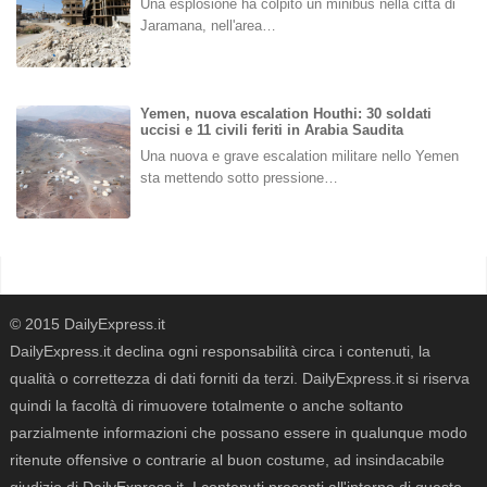
Una esplosione ha colpito un minibus nella città di
Jaramana, nell'area…
Yemen, nuova escalation Houthi: 30 soldati
uccisi e 11 civili feriti in Arabia Saudita
Una nuova e grave escalation militare nello Yemen
sta mettendo sotto pressione…
© 2015 DailyExpress.it
DailyExpress.it declina ogni responsabilità circa i contenuti, la
qualità o correttezza di dati forniti da terzi. DailyExpress.it si riserva
quindi la facoltà di rimuovere totalmente o anche soltanto
parzialmente informazioni che possano essere in qualunque modo
ritenute offensive o contrarie al buon costume, ad insindacabile